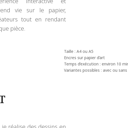
ience interactive et
end vie sur le papier,
réateurs tout en rendant
que pièce.
Taille : A4 ou A5
Encres sur papier d’art
Temps d’exécution : environ 10 mi
Variantes possibles : avec ou sans 
T
je réalise des dessins en